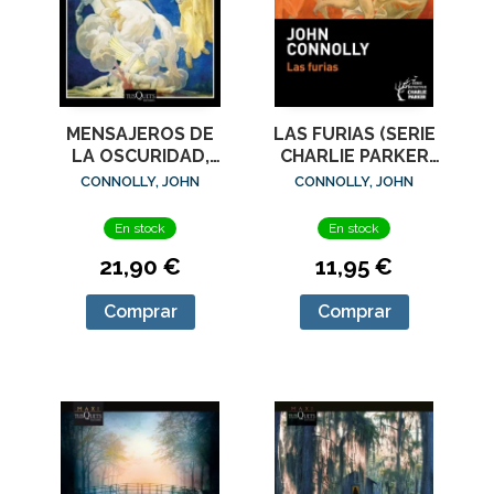
MENSAJEROS DE
LAS FURIAS (SERIE
LA OSCURIDAD,
CHARLIE PARKER
LOS (SERIE
21)
CONNOLLY, JOHN
CONNOLLY, JOHN
CHARLIE PARKER
22)
En stock
En stock
21,90 €
11,95 €
Comprar
Comprar