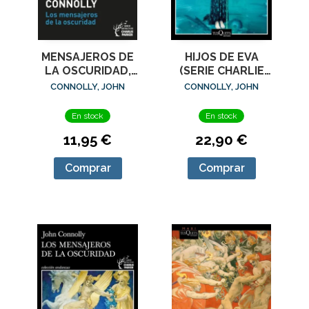
MENSAJEROS DE
HIJOS DE EVA
LA OSCURIDAD,
(SERIE CHARLIE
LOS (SERIE
PARKER 23)
CONNOLLY, JOHN
CONNOLLY, JOHN
CHARLIE PARKER
22)
En stock
En stock
11,95 €
22,90 €
Comprar
Comprar