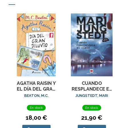
AGATHA RAISIN Y
CUANDO
EL DÍA DEL GRAN
RESPLANDECE EL
DILUVIO (AGATHA
CIELO (SERIE
BEATON, M.C.
JUNGSTEDT, MARI
RAISIN 12)
MÁLAGA 3)
En stock
En stock
18,00 €
21,90 €