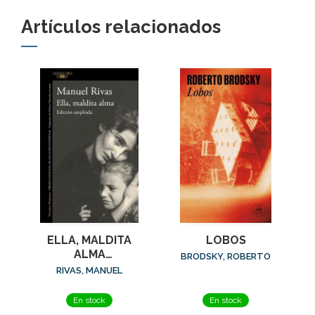
Artículos relacionados
ELLA, MALDITA
LOBOS
ALMA
BRODSKY, ROBERTO
(ED.AMPLIADA)
RIVAS, MANUEL
En stock
En stock