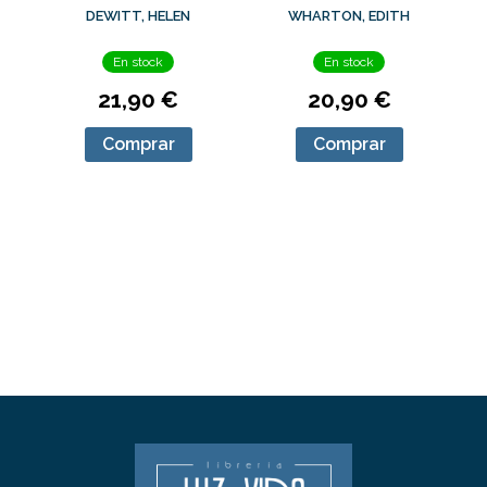
LANA (Y OTROS
WHARTON, EDITH
DEWITT, HELEN
TRUCOS), LOS
En stock
En stock
20,90 €
21,90 €
Comprar
Comprar