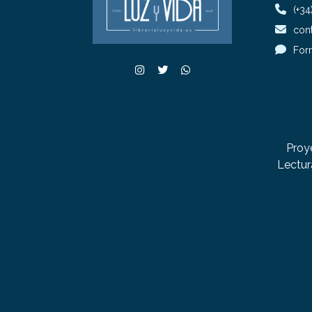
(+34
cont
For
Proy
Lectur