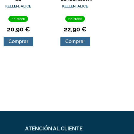
ESPECIAL)
KELLEN, ALICE
KELLEN, ALICE
En stock
En stock
20,90 €
22,90 €
Comprar
Comprar
ATENCIÓN AL CLIENTE