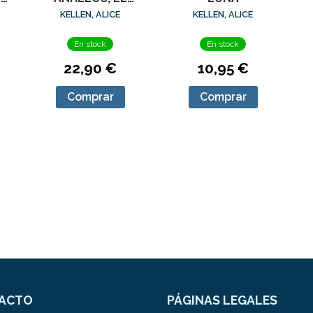
(EDICION
KELLEN, ALICE
KELLEN, ALICE
ESPECIAL)
En stock
En stock
22,90 €
10,95 €
Comprar
Comprar
ACTO
PÁGINAS LEGALES