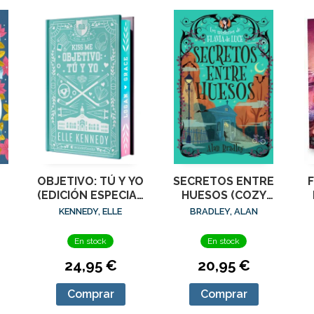
O
OBJETIVO: TÚ Y YO
SECRETOS ENTRE
F
(EDICIÓN ESPECIAL
HUESOS (COZY
EN TAPA DURA
MYSTERY JUVENIL)
KENNEDY, ELLE
BRADLEY, ALAN
CON CANTOS
PINTADOS)
En stock
En stock
24,95 €
20,95 €
Comprar
Comprar