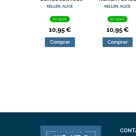
(DEJA QUE
(DEJA QUE
KELLEN, ALICE
KELLEN, ALICE
OCURRA, 2)
OCURRA, 1)
En stock
En stock
10,95 €
10,95 €
Comprar
Comprar
CONT