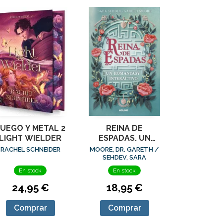
UEGO Y METAL 2
REINA DE
LIGHT WIELDER
ESPADAS. UN
ROMANTASY
RACHEL SCHNEIDER
MOORE, DR. GARETH /
INTERACTIVO
SEHDEV, SARA
En stock
En stock
24,95 €
18,95 €
Comprar
Comprar