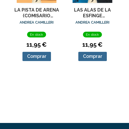
LA PISTA DE ARENA
LAS ALAS DE LA
(COMISARIO
ESFINGE
MONTALBANO 16)
(COMISARIO
ANDREA CAMILLERI
ANDREA CAMILLERI
MONTALBANO 15)
En stock
En stock
11,95 €
11,95 €
Comprar
Comprar