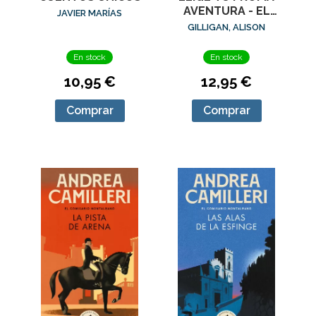
AVENTURA - EL
JAVIER MARÍAS
TESORO DEL
GILLIGAN, ALISON
DRAGÓN DE ÓNIX
En stock
En stock
10,95 €
12,95 €
Comprar
Comprar