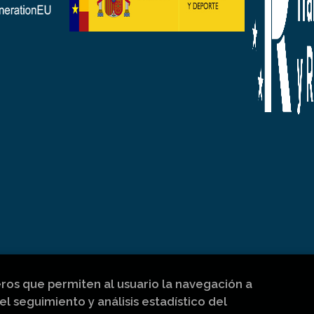
eros que permiten al usuario la navegación a
el seguimiento y análisis estadístico del