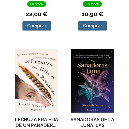
INVESTIGADORA 5)
En stock
En stock
22,00 €
10,90 €
Comprar
Comprar
LECHUZA ERA HIJA
SANADORAS DE LA
DE UN PANADERO,
LUNA, LAS