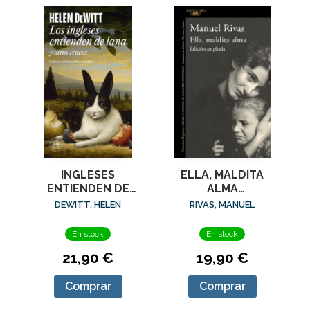
ELLA, MALDITA
INGLESES
ALMA
ENTIENDEN DE
(ED.AMPLIADA)
LANA (Y OTROS
RIVAS, MANUEL
DEWITT, HELEN
TRUCOS), LOS
En stock
En stock
19,90 €
21,90 €
Comprar
Comprar