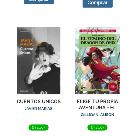
Comprar
CUENTOS ÚNICOS
ELIGE TU PROPIA
AVENTURA - EL
JAVIER MARÍAS
TESORO DEL
GILLIGAN, ALISON
DRAGÓN DE ÓNIX
En stock
En stock