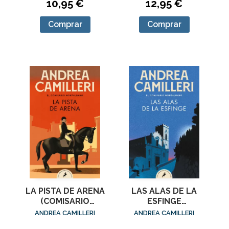
10,95 €
12,95 €
Comprar
Comprar
LA PISTA DE ARENA
LAS ALAS DE LA
(COMISARIO
ESFINGE
MONTALBANO 16)
(COMISARIO
ANDREA CAMILLERI
ANDREA CAMILLERI
MONTALBANO 15)