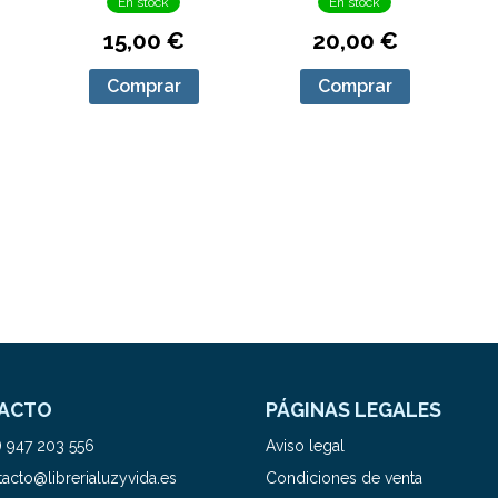
En stock
En stock
15,00 €
20,00 €
Comprar
Comprar
ACTO
PÁGINAS LEGALES
) 947 203 556
Aviso legal
acto@librerialuzyvida.es
Condiciones de venta