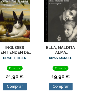
INGLESES
ELLA, MALDITA
ENTIENDEN DE
ALMA
LANA (Y OTROS
(ED.AMPLIADA)
DEWITT, HELEN
RIVAS, MANUEL
TRUCOS), LOS
En stock
En stock
21,90 €
19,90 €
Comprar
Comprar