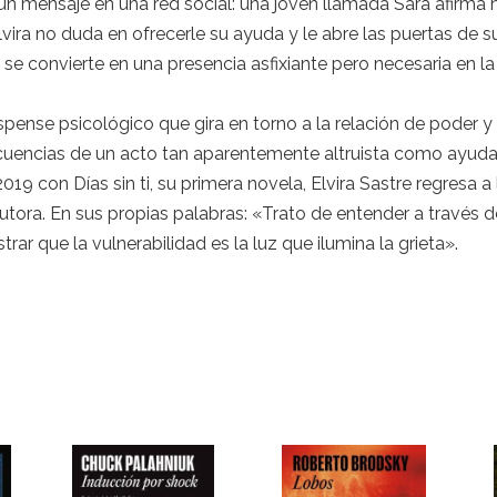
be un mensaje en una red social: una joven llamada Sara afirma
vira no duda en ofrecerle su ayuda y le abre las puertas de s
se convierte en una presencia asfixiante pero necesaria en la
spense psicológico que gira en torno a la relación de poder
cuencias de un acto tan aparentemente altruista como ayuda
19 con Días sin ti, su primera novela, Elvira Sastre regresa a
 autora. En sus propias palabras: «Trato de entender a través 
rar que la vulnerabilidad es la luz que ilumina la grieta».