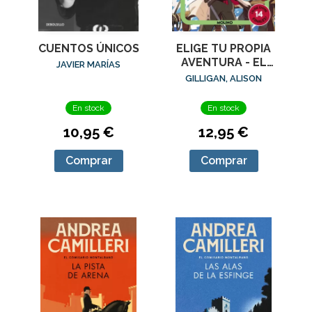
CUENTOS ÚNICOS
ELIGE TU PROPIA
AVENTURA - EL
JAVIER MARÍAS
TESORO DEL
GILLIGAN, ALISON
DRAGÓN DE ÓNIX
En stock
En stock
10,95 €
12,95 €
Comprar
Comprar