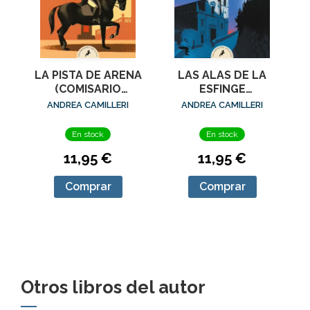
LA PISTA DE ARENA
LAS ALAS DE LA
(COMISARIO
ESFINGE
MONTALBANO 16)
(COMISARIO
ANDREA CAMILLERI
ANDREA CAMILLERI
MONTALBANO 15)
En stock
En stock
11,95 €
11,95 €
Comprar
Comprar
Otros libros del autor