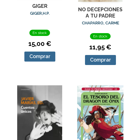
GIGER
NO DECEPCIONES
GIGER,H.P.
A TU PADRE
CHAPARRO, CARME
En stock
En stock
15,00 €
11,95 €
Comprar
Comprar