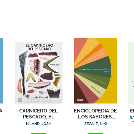
A
CARNICERO DEL
ENCICLOPEDIA DE
E
PESCADO, EL
LOS SABORES.
R
VOL 2, LA
T
NILAND, JOSH
SEGNIT, NIKI
V