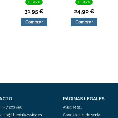
En stock
En stock
31,95 €
24,90 €
Comprar
Comprar
ACTO
PÁGINAS LEGALES
) 947 203 556
Aviso legal
acto@librerialuzyvida.es
Condiciones de venta