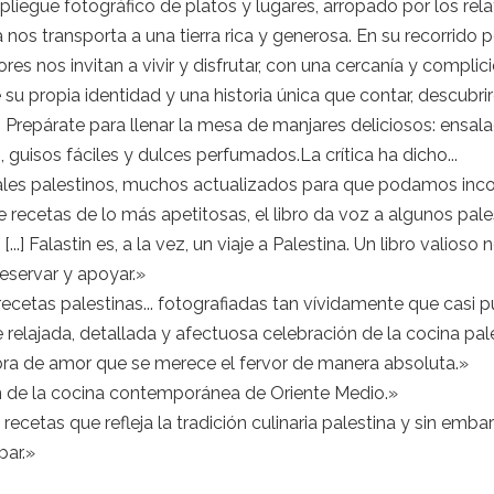
iegue fotográfico de platos y lugares, arropado por los rel
nos transporta a una tierra rica y generosa. En su recorrido po
ores nos invitan a vivir y disfrutar, con una cercanía y complic
su propia identidad y una historia única que contar, descubri
repárate para llenar la mesa de manjares deliciosos: ensala
guisos fáciles y dulces perfumados.La crítica ha dicho...
onales palestinos, muchos actualizados para que podamos inc
e recetas de lo más apetitosas, el libro da voz a algunos pal
..] Falastin es, a la vez, un viaje a Palestina. Un libro valioso
eservar y apoyar.»
tas palestinas... fotografiadas tan vívidamente que casi pue
elajada, detallada y afectuosa celebración de la cocina pale
 obra de amor que se merece el fervor de manera absoluta.»
n de la cocina contemporánea de Oriente Medio.»
cetas que refleja la tradición culinaria palestina y sin em
bar.»