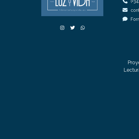
(+34
cont
For
Proy
Lectur