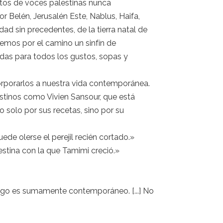
atos de voces palestinas nunca
r Belén, Jerusalén Este, Nablus, Haifa,
idad sin precedentes, de la tierra natal de
remos por el camino un sinfín de
das para todos los gustos, sopas y
orporarlos a nuestra vida contemporánea.
estinos como Vivien Sansour, que está
 no solo por sus recetas, sino por su
de olerse el perejil recién cortado.»
stina con la que Tamimi creció.»
bargo es sumamente contemporáneo. [...] No