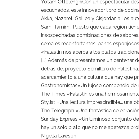
Yotam OttolenghiCon un espectacular despl
escuchados, este innovador libro de cocina 
Akka, Nazaret, Galilea y Cisjordania, los aut
Sami Tamimi. Puesto que cada región tiene 
insospechadas combinaciones de sabores. P
cereales reconfortantes, panes esponjosos, 
«Falastin nos acerca a los platos tradici
[...] Además de presentarnos un centenar d
detrás del proyecto Semillero de Palestina. [.
acercamiento a una cultura que hay que pr
Gastronomistas«Un lujoso compendio de rece
The Times «Falastin es una hermosamente r
Stylist «Una lectura imprescindible... una
The Telegraph «Una fantástica celebració
Sunday Express «Un luminoso conjunto de re
hay un solo plato que no me apetezca pro
Nigella Lawson