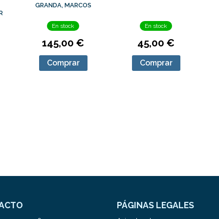
AYALGA, NINTAI
GRANDA, MARCOS
R
En stock
En stock
145,00 €
45,00 €
Comprar
Comprar
ACTO
PÁGINAS LEGALES