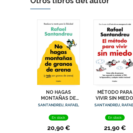
Otros libros del autor
NO HAGAS
MÉTODO PARA
MONTAÑAS DE
VIVIR SIN MIEDO
GRANOS DE
EL
SANTANDREU, RAFAEL
SANTANDREU, RAFA
ARENA (Y TODO
SON GRANOS DE
En stock
En stock
ARENA)
20,90 €
21,90 €