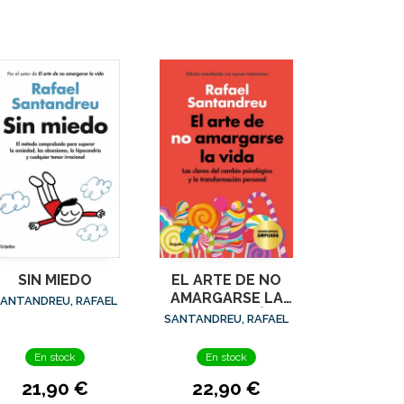
SIN MIEDO
EL ARTE DE NO
AMARGARSE LA
ANTANDREU, RAFAEL
VIDA (EDICIÓN
SANTANDREU, RAFAEL
ESPECIAL)
En stock
En stock
21,90 €
22,90 €