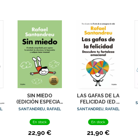
SIN MIEDO
LAS GAFAS DE LA
,
(EDICIÓN ESPECIAL
FELICIDAD (ED.
S
ILUSTRADA)
ACTUALIZADA)
EL
SANTANDREU, RAFAEL
SANTANDREU, RAFAEL
En stock
En stock
22,90 €
21,90 €