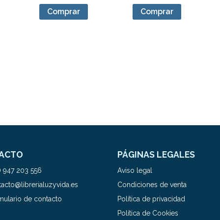
Comprar
Comprar
ACTO
PÁGINAS LEGALES
) 947 203 556
Aviso legal
acto@librerialuzyvida.es
Condiciones de venta
mulario de contacto
Política de privacidad
Política de Cookies