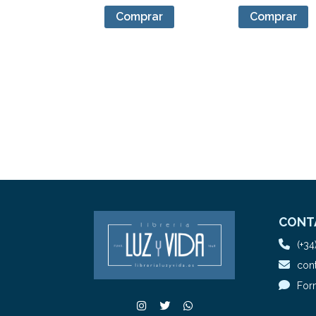
Comprar
Comprar
CONT
(+34
cont
For