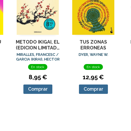
U
METODO IKIGAI, EL
TUS ZONAS
(EDICION LIMITADA
ERRONEAS
· VERANO)
MIRALLES, FRANCESC /
DYER, WAYNE W.
GARCIA (KIRAI), HECTOR
En stock
En stock
8,95 €
12,95 €
Comprar
Comprar